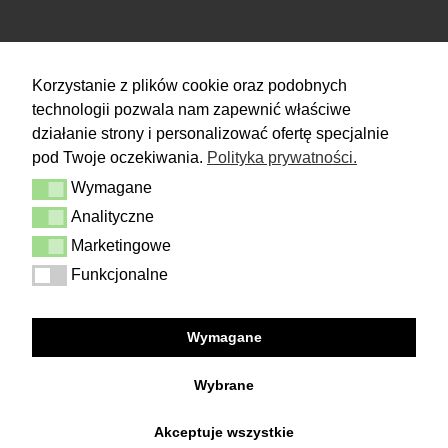
RETURN
Korzystanie z plików cookie oraz podobnych
technologii pozwala nam zapewnić właściwe
You have 14 days to make a decision
and calmly consider the purchase.
działanie strony i personalizować ofertę specjalnie
pod Twoje oczekiwania.
Polityka prywatności.
More
Wymagane
Delivery & Returns
Wymagane
Contact
Analityczne
Analityczne
Terms and conditions
Privacy Policy
Marketingowe
Marketingowe
Funkcjonalne
Funkcjonalne
FOLLOW US
Wymagane
Facebook
Instagram
Wybrane
Akceptuje wszystkie