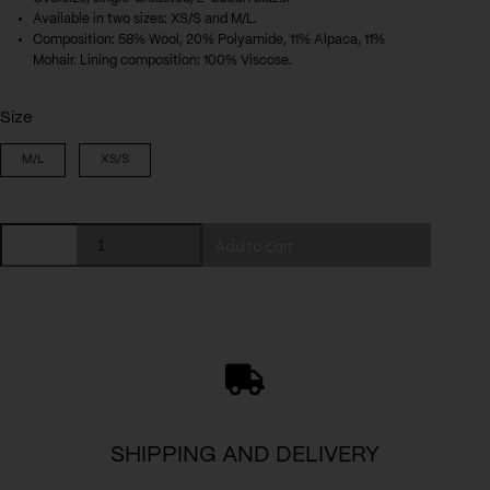
Available in two sizes: XS/S and M/L.
Composition: 58% Wool, 20% Polyamide, 11% Alpaca, 11%
Mohair. Lining composition: 100% Viscose.
Size
M/L
XS/S
Nora
Add to cart
Black
Jacket
quantity
SHIPPING AND DELIVERY