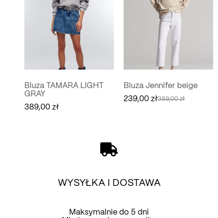
Bluza TAMARA LIGHT
Bluza Jennifer beige
GRAY
239,00
zł
389,00
zł
Pierwotna
Aktualna
389,00
zł
cena
cena
wynosiła:
wynosi:
389,00 zł.
239,00 zł.
WYSYŁKA I DOSTAWA
Maksymalnie do 5 dni