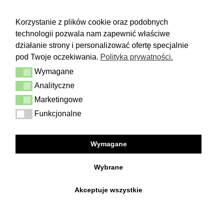
ZWROTY
Korzystanie z plików cookie oraz podobnych
technologii pozwala nam zapewnić właściwe
Masz 14 dni na podjęcie
decyzji i spokojne rozważenie zakupu.
działanie strony i personalizować ofertę specjalnie
pod Twoje oczekiwania.
Polityka prywatności.
Więcej
Wymagane
Dostawa i zwrot
Wymagane
Kontakt
Analityczne
Analityczne
Regulamin
Polityka prywatności
Marketingowe
Marketingowe
Funkcjonalne
Funkcjonalne
FOLLOW US
Wymagane
Facebook
Instagram
Wybrane
Akceptuje wszystkie
Copyright © 2026