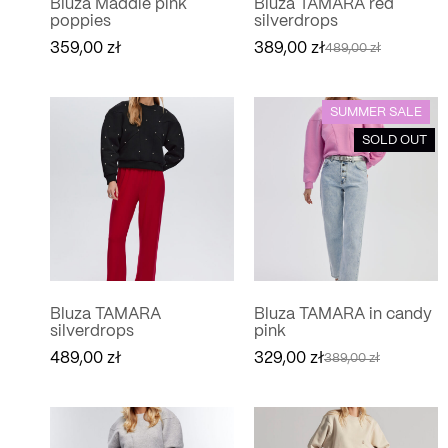
Bluza Maddie pink
Bluza TAMARA red
poppies
silverdrops
359,00
zł
389,00
zł
489,00
zł
Pierwotna
Aktualna
cena
cena
wynosiła:
wynosi:
489,00 zł.
389,00 zł.
SUMMER SALE
SOLD OUT
Bluza TAMARA
Bluza TAMARA in candy
silverdrops
pink
489,00
zł
329,00
zł
389,00
zł
Pierwotna
Aktualna
cena
cena
wynosiła:
wynosi:
389,00 zł.
329,00 zł.