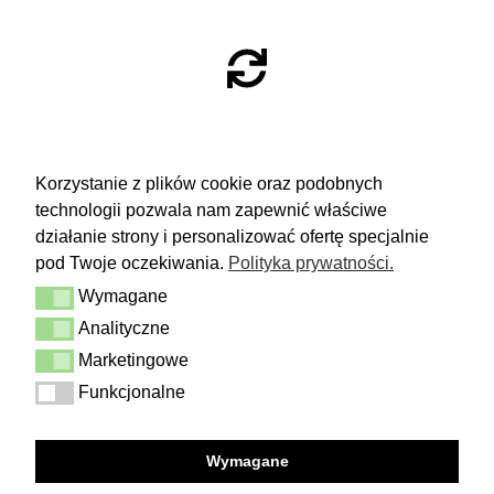
ZWROTY
Korzystanie z plików cookie oraz podobnych
technologii pozwala nam zapewnić właściwe
Masz 14 dni na podjęcie
decyzji i spokojne rozważenie zakupu.
działanie strony i personalizować ofertę specjalnie
pod Twoje oczekiwania.
Polityka prywatności.
Więcej
Wymagane
Dostawa i zwrot
Wymagane
Kontakt
Analityczne
Analityczne
Regulamin
Polityka prywatności
Marketingowe
Marketingowe
Funkcjonalne
Funkcjonalne
FOLLOW US
Wymagane