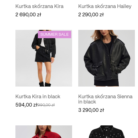
Kurtka skórzana Kira
Kurtka skórzana Hailey
2 690,00
zł
2 290,00
zł
SUMMER SALE
Kurtka Kira in black
Kurtka skórzana Sienna
in black
594,00
zł
990,00
zł
Pierwotna
Aktualna
3 290,00
zł
cena
cena
wynosiła:
wynosi:
990,00 zł.
594,00 zł.