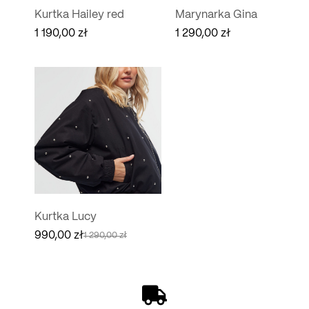
Kurtka Hailey red
Marynarka Gina
1 190,00
zł
1 290,00
zł
Kurtka Lucy
990,00
zł
1 290,00
zł
Pierwotna
Aktualna
cena
cena
wynosiła:
wynosi:
1
990,00 zł.
290,00 zł.