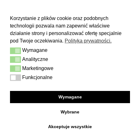
RETURN
Korzystanie z plików cookie oraz podobnych
technologii pozwala nam zapewnić właściwe
You have 14 days to make a decision
and calmly consider the purchase.
działanie strony i personalizować ofertę specjalnie
pod Twoje oczekiwania.
Polityka prywatności.
More
Wymagane
Delivery & Returns
Wymagane
Contact
Analityczne
Analityczne
Terms and conditions
Privacy Policy
Marketingowe
Marketingowe
Funkcjonalne
Funkcjonalne
FOLLOW US
Wymagane
Facebook
Instagram
Wybrane
Akceptuje wszystkie