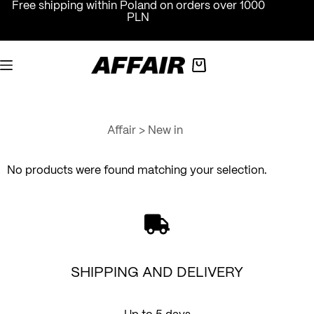
Skip
Free shipping within Poland on orders over 1000
to
PLN
content
Shopping
cart
Affair
>
New in
No products were found matching your selection.
SHIPPING AND DELIVERY