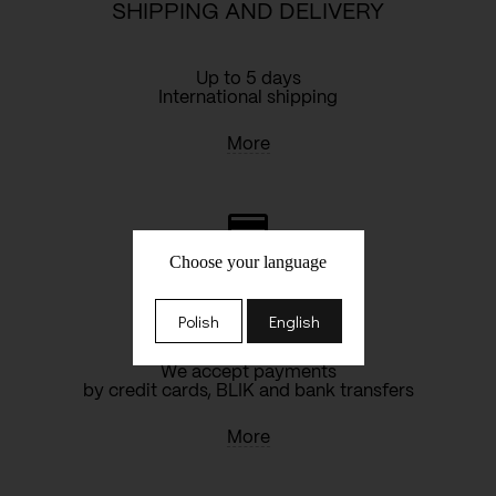
SHIPPING AND DELIVERY
Up to 5 days
International shipping
More
Choose your language
SAFE PAYMENTS
Polish
English
We accept payments
by credit cards, BLIK and bank transfers
More