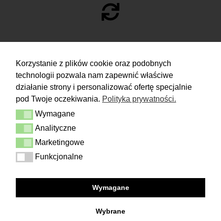
RETURN
Korzystanie z plików cookie oraz podobnych
technologii pozwala nam zapewnić właściwe
You have 14 days to make a decision
and calmly consider the purchase.
działanie strony i personalizować ofertę specjalnie
pod Twoje oczekiwania.
Polityka prywatności.
More
Wymagane
Delivery & Returns
Wymagane
Contact
Analityczne
Analityczne
Terms and conditions
Privacy Policy
Marketingowe
Marketingowe
Funkcjonalne
Funkcjonalne
FOLLOW US
Wymagane
Facebook
Instagram
Wybrane