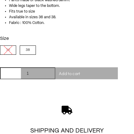
Pants made of black washed denim.
Wide legs taper to the bottom.
Fits true to size
Available in sizes 36 and 38.
Fabric : 100% Cotton.
Size
36
38
Tyler
Add to cart
jeans
in
Dark
Grey
quantity
SHIPPING AND DELIVERY