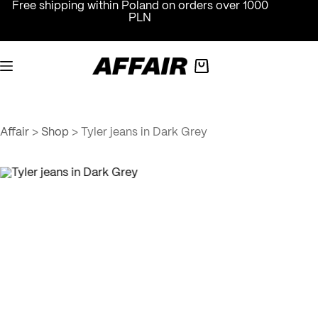
Skip
Free shipping within Poland on orders over 1000
to
PLN
content
Shopping
cart
Affair
>
Shop
>
Tyler jeans in Dark Grey