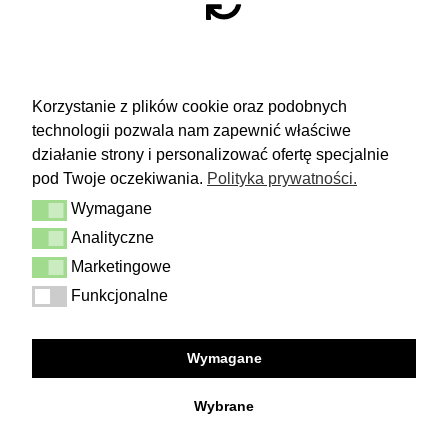
RETURN
Korzystanie z plików cookie oraz podobnych
technologii pozwala nam zapewnić właściwe
You have 14 days to make a decision
and calmly consider the purchase.
działanie strony i personalizować ofertę specjalnie
pod Twoje oczekiwania.
Polityka prywatności.
More
Wymagane
Delivery & Returns
Wymagane
Contact
Analityczne
Analityczne
Terms and conditions
Privacy Policy
Marketingowe
Marketingowe
Funkcjonalne
Funkcjonalne
FOLLOW US
Wymagane
Facebook
Instagram
Wybrane