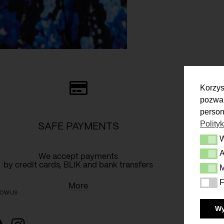
Korzys
pozwal
person
Polity
SAFE PAYMENTS
Wymag
A
Analit
We accept payments
Y
by credit cards, BLIK and bank transfers
M
Market
F
Funkcj
More
OW US
W