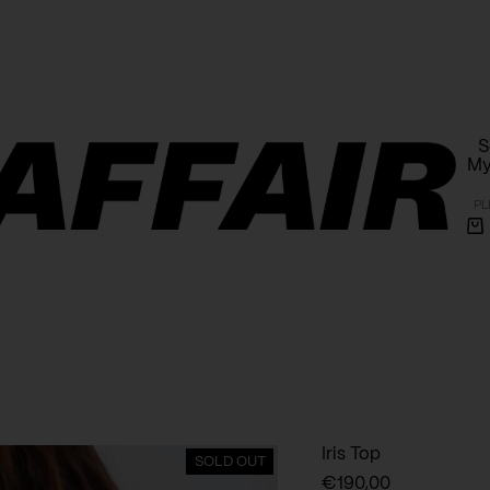
Free shipping within Poland on orders over 1000 PLN
S
My
PL
Sh
ca
Iris Top
SOLD OUT
€
190,00