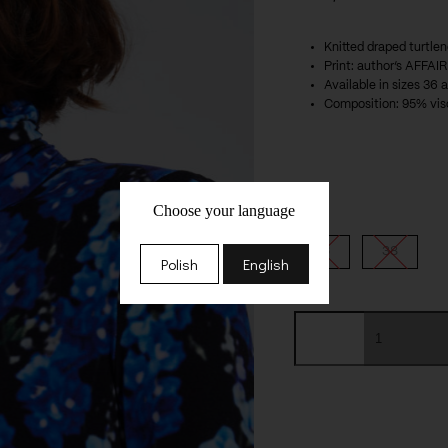
Knitted draped turtle
Print: author’s AFFAIR
Available in sizes 36 
Composition: 95% vis
Choose your language
Size
36
38
Polish
English
Iris
Top
quantity