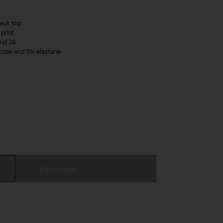
neck top
 print
and 38
cose and 5% elastane
Add to cart