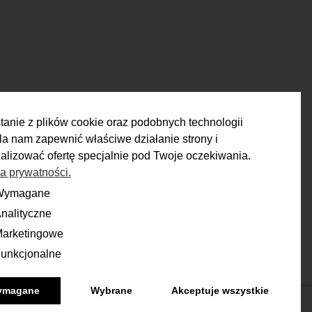
tanie z plików cookie oraz podobnych technologii
a nam zapewnić właściwe działanie strony i
alizować ofertę specjalnie pod Twoje oczekiwania.
ka prywatności.
RETURN
Wymagane
ane
nalityczne
yczne
ou have 14 days to make a decision
and calmly consider the purchase.
arketingowe
ingowe
unkcjonalne
onalne
More
ymagane
Wybrane
Akceptuje wszystkie