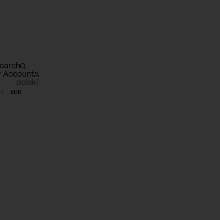
earch
 Account
polski
N
EUR
opping
rt