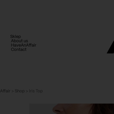
Skip
to
content
Sklep
About us
HaveAnAffair
Contact
Affair
>
Shop
>
Iris Top