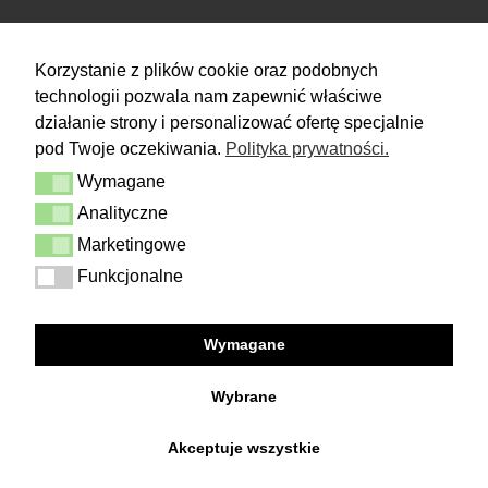
RETURN
Korzystanie z plików cookie oraz podobnych
technologii pozwala nam zapewnić właściwe
You have 14 days to make a decision
and calmly consider the purchase.
działanie strony i personalizować ofertę specjalnie
pod Twoje oczekiwania.
Polityka prywatności.
More
Wymagane
Delivery & Returns
Wymagane
Contact
Analityczne
Analityczne
Terms and conditions
Privacy Policy
Marketingowe
Marketingowe
Funkcjonalne
Funkcjonalne
FOLLOW US
Wymagane
Facebook
Instagram
Wybrane
Akceptuje wszystkie