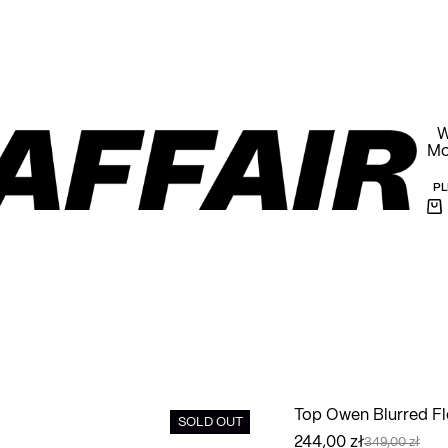
armowa wysyłka powyżej 1000 PLN na terenie Polski
W
Mo
PL
Ko
Top Owen Blurred Fl
SOLD OUT
244,00
zł
349,00
zł