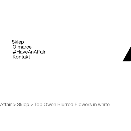
Przejdź
D
do
treści
Sklep
O marce
#HaveAnAffair
Kontakt
Affair
>
Sklep
>
Top Owen Blurred Flowers in white