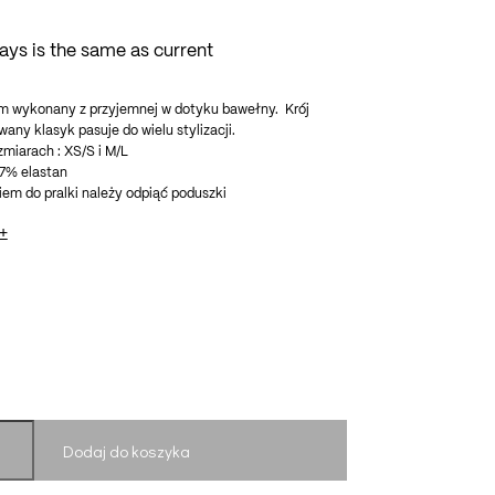
days is the same as current
m wykonany z przyjemnej w dotyku bawełny. Krój
any klasyk pasuje do wielu stylizacji.
miarach : XS/S i M/L
7% elastan
iem do pralki należy odpiąć poduszki
+
72 cm
i : 62 cm
72 cm
mi : 66 cm
Dodaj do koszyka