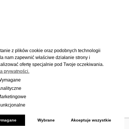
tanie z plików cookie oraz podobnych technologii
a nam zapewnić właściwe działanie strony i
alizować ofertę specjalnie pod Twoje oczekiwania.
ka prywatności.
ZWROTY
Wymagane
ane
nalityczne
yczne
Masz 14 dni na podjęcie
ecyzji i spokojne rozważenie zakupu.
arketingowe
ingowe
unkcjonalne
onalne
Więcej
ymagane
Wybrane
Akceptuje wszystkie