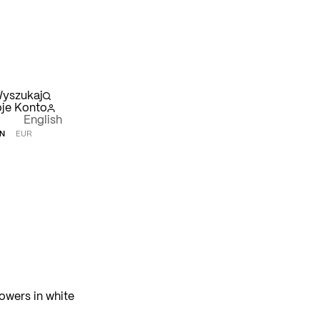
yszukaj
je Konto
English
N
EUR
szyk
owers in white