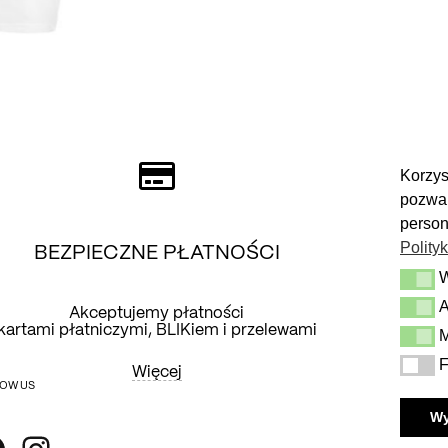
Flowers
in
white
Korzys
pozwal
person
Polity
BEZPIECZNE PŁATNOŚCI
Wymag
A
Analit
Akceptujemy płatności
kartami płatniczymi, BLIKiem i przelewami
d
M
Market
F
Funkcj
Więcej
OW US
W