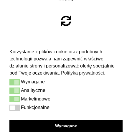
ZWROTY
Korzystanie z plików cookie oraz podobnych
technologii pozwala nam zapewnić właściwe
Masz 14 dni na podjęcie
decyzji i spokojne rozważenie zakupu.
działanie strony i personalizować ofertę specjalnie
pod Twoje oczekiwania.
Polityka prywatności.
Więcej
Wymagane
Dostawa i zwrot
Wymagane
Kontakt
Analityczne
Analityczne
Regulamin
Polityka prywatności
Marketingowe
Marketingowe
Funkcjonalne
Funkcjonalne
FOLLOW US
Wymagane