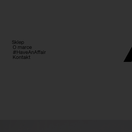
Przejdź
D
do
treści
Sklep
O marce
#HaveAnAffair
Kontakt