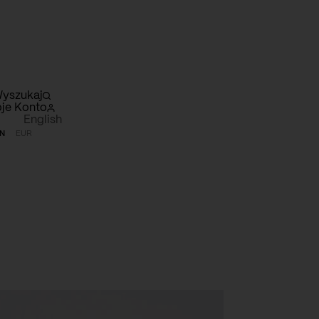
yszukaj
je Konto
English
N
EUR
szyk