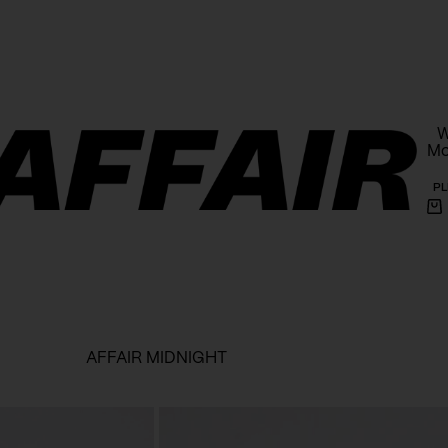
armowa wysyłka powyżej 1000 PLN na terenie Polski
W
Mo
PL
Ko
AFFAIR MIDNIGHT