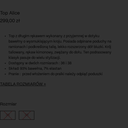
Top Alice
299,00
zł
Top z długim rękawem wykonany z przyjemnej w dotyku
bawełny o wysmuklającym kroju. Posiada odpinane poduchy na
ramionach i podkreśloną talię, lekko rozszerzony dół bluzki. Krój
taliowany, rękaw kimonowy, zwężany do dołu. Ten podrasowany
klasyk pasuje do wielu stylizacji.
Dostępny w dwóch rozmiarach : 36 i 38
Skład: 93% bawełna, 7% elastan
Pranie : przed włożeniem do pralki należy odpiąć poduszki
TABELA ROZMIARÓW
+
Rozmiar
Długość całkowita : 55 cm
Obwód w biuście : 86 cm
36
38
Obwód w talii : 77 cm
Szerokość w ramionach : 85 cm