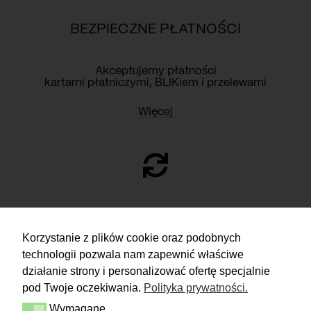
BEZPIECZNE PŁATNOŚCI
Akceptujemy płatności
kartami płatniczymi, BLIKiem i przelewami
Więcej
ZWROTY
Korzystanie z plików cookie oraz podobnych
technologii pozwala nam zapewnić właściwe
Masz 14 dni na podjęcie
decyzji i spokojne rozważenie zakupu.
działanie strony i personalizować ofertę specjalnie
pod Twoje oczekiwania.
Polityka prywatności.
Więcej
Wymagane
Dostawa i zwrot
Wymagane