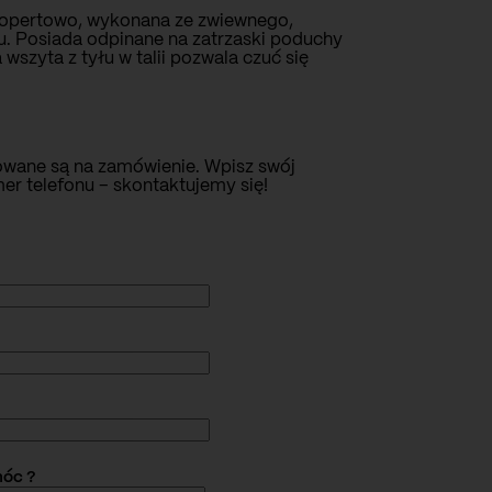
kopertowo, wykonana ze zwiewnego,
u. Posiada odpinane na zatrzaski poduchy
szyta z tyłu w talii pozwala czuć się
zowane są na zamówienie. Wpisz swój
er telefonu – skontaktujemy się!
óc ?