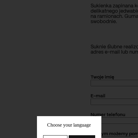
Sukienka zapinana 
delikatnego jedwabi
na ramionach. Guma w
swobodnie.
Suknie ślubne reali
adres e-mail lub num
Twoje imię
E-mail
Numer telefonu
Choose your language
W czym możemy pom