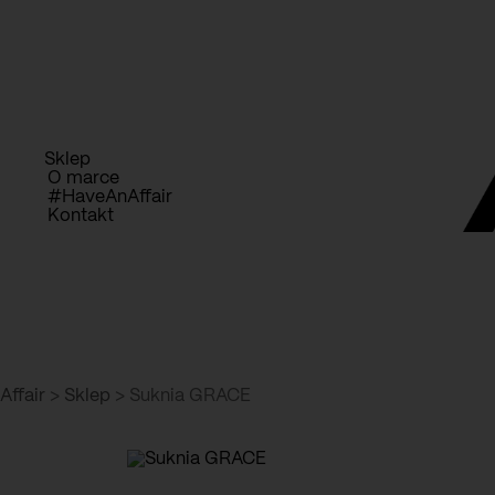
Przejdź
D
do
treści
Sklep
O marce
#HaveAnAffair
Kontakt
Affair
>
Sklep
>
Suknia GRACE