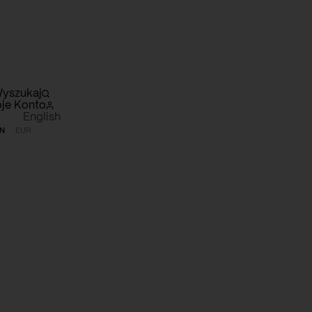
yszukaj
je Konto
English
N
EUR
szyk