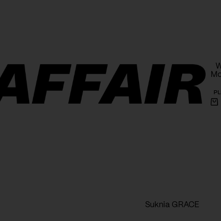
armowa wysyłka powyżej 1000 PLN na terenie Polski
W
Mo
PL
Ko
Suknia GRACE