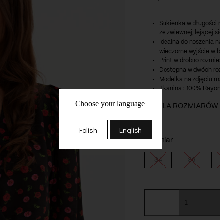
Sukienka w długości 
ze zwiewnej, lejącej s
Idealna do noszenia 
wieczorne wyjście w b
Print w drobno rozmie
Dostępna w dwóch roz
Modelka na zdjęciu ma
Tkanina : 100% Rayon
Choose your language
TABELA ROZMIARÓW
Polish
English
Rozmiar
34
36
ilość
Sukienka
Długość całkowita : 
Scarlett
black
Długość rękawa : 32 