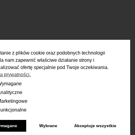
m
m
128 cm
cm
m
tanie z plików cookie oraz podobnych technologii
m
a nam zapewnić właściwe działanie strony i
alizować ofertę specjalnie pod Twoje oczekiwania.
ka prywatności.
ZWROTY
128 cm
cm
Wymagane
ane
nalityczne
yczne
 80 cm
Masz 14 dni na podjęcie
ecyzji i spokojne rozważenie zakupu.
m
arketingowe
ingowe
unkcjonalne
onalne
Więcej
ymagane
Wybrane
Akceptuje wszystkie