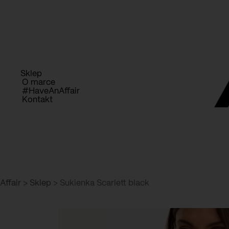
Przejdź
D
do
treści
Sklep
O marce
#HaveAnAffair
Kontakt
Affair
>
Sklep
>
Sukienka Scarlett black