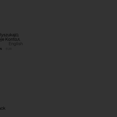
yszukaj
je Konto
English
N
EUR
szyk
ack