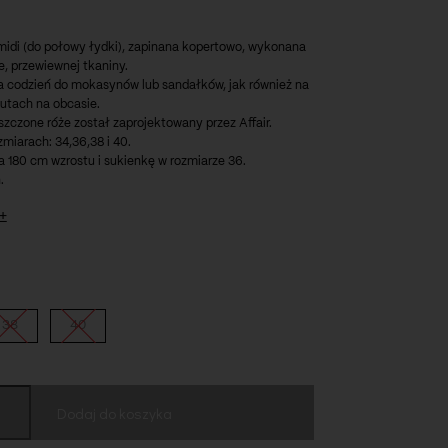
midi (do połowy łydki), zapinana kopertowo, wykonana
ie, przewiewnej tkaniny.
na codzień do mokasynów lub sandałków, jak również na
utach na obcasie.
szczone róże został zaprojektowany przez Affair.
miarach: 34,36,38 i 40.
 180 cm wzrostu i sukienkę w rozmiarze 36.
.
+
38
40
Dodaj do koszyka
128 cm
cm