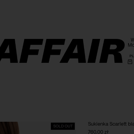
armowa wysyłka powyżej 1000 PLN na terenie Polski
W
Mo
PL
Ko
Sukienka Scarlett bl
SOLD OUT
760,00
zł