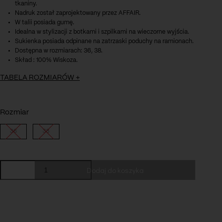
tkaniny.
Nadruk został zaprojektowany przez AFFAIR.
W talii posiada gumę.
Idealna w stylizacji z botkami i szpilkami na wieczorne wyjścia.
Sukienka posiada odpinane na zatrzaski poduchy na ramionach.
Dostępna w rozmiarach: 36, 38.
Skład : 100% Wiskoza.
TABELA ROZMIARÓW
+
Rozmiar
36
38
ilość
Dodaj do koszyka
Sukienka
Cheri
Długość całkowita: 88 m
Długość rękawa: 64 cm
Obwód w talii: 72-74 m
Obwód w biuście: 100-105 cm