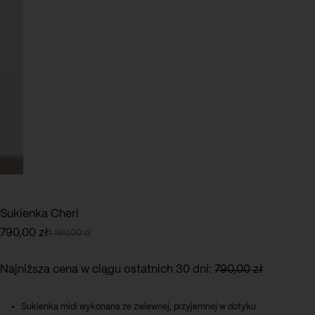
Sukienka Cheri
790,00
zł
1 190,00
zł
Pierwotna
Aktualna
cena
cena
wynosiła:
wynosi:
Najniższa cena w ciągu ostatnich 30 dni:
790,00
zł
1
790,00 zł.
190,00 zł.
Sukienka midi wykonana ze zwiewnej, przyjemnej w dotyku