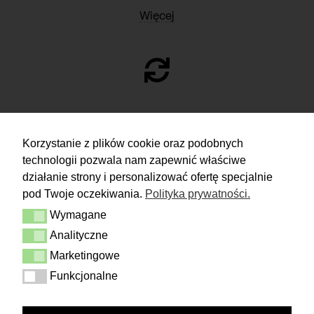
Więcej
ZWROTY
Korzystanie z plików cookie oraz podobnych
technologii pozwala nam zapewnić właściwe
Masz 14 dni na podjęcie
decyzji i spokojne rozważenie zakupu.
działanie strony i personalizować ofertę specjalnie
pod Twoje oczekiwania.
Polityka prywatności.
Więcej
Wymagane
Dostawa i zwrot
Wymagane
Kontakt
Analityczne
Analityczne
Regulamin
Polityka prywatności
Marketingowe
Marketingowe
Funkcjonalne
Funkcjonalne
FOLLOW US