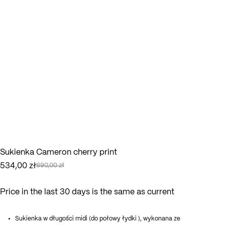
Sukienka Cameron cherry print
534,00
zł
890,00
zł
Pierwotna
Aktualna
cena
cena
wynosiła:
wynosi:
Price in the last 30 days is the same as current
890,00 zł.
534,00 zł.
Sukienka w długości midi (do połowy łydki ), wykonana ze