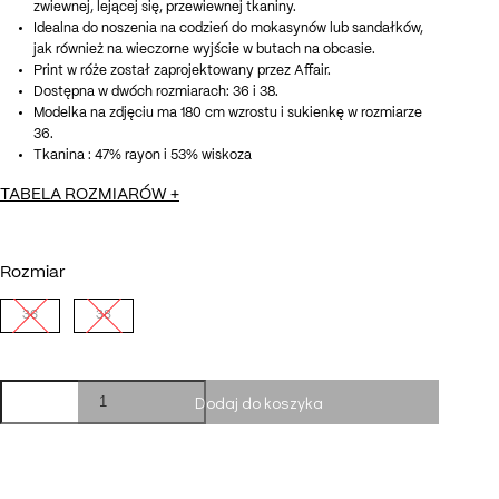
zwiewnej, lejącej się, przewiewnej tkaniny.
Idealna do noszenia na codzień do mokasynów lub sandałków,
jak również na wieczorne wyjście w butach na obcasie.
Print w róże został zaprojektowany przez Affair.
Dostępna w dwóch rozmiarach: 36 i 38.
Modelka na zdjęciu ma 180 cm wzrostu i sukienkę w rozmiarze
36.
Tkanina : 47% rayon i 53% wiskoza
TABELA ROZMIARÓW
+
Rozmiar
Długość całkowita : 126 cm
Długość rękawa : 60 cm
36
38
Obwód biustu : 90-95 cm
Obwód talii : 73 cm
Obwód bioder : 104 cm
ilość
Dodaj do koszyka
Sukienka
Cameron
Długość całkowita : 126 cm
cherry
Długość rękawa : 32 cm
print
Obwód biustu : 104 cm
Obwód talii : 78 cm