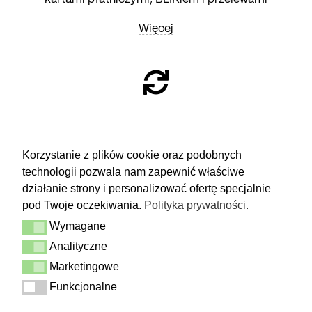
Więcej
ZWROTY
Korzystanie z plików cookie oraz podobnych
technologii pozwala nam zapewnić właściwe
Masz 14 dni na podjęcie
decyzji i spokojne rozważenie zakupu.
działanie strony i personalizować ofertę specjalnie
pod Twoje oczekiwania.
Polityka prywatności.
Więcej
Wymagane
Dostawa i zwrot
Wymagane
Kontakt
Analityczne
Analityczne
Regulamin
Polityka prywatności
Marketingowe
Marketingowe
Funkcjonalne
Funkcjonalne
FOLLOW US