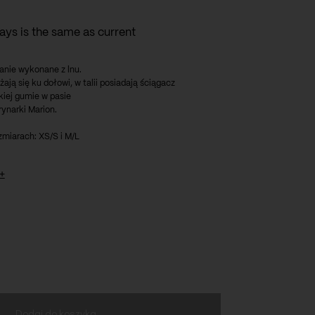
days is the same as current
anie wykonane z lnu.
ają się ku dołowi, w talii posiadają ściągacz
kiej gumie w pasie
rynarki Marion.
miarach: XS/S i M/L
+
.: 71 cm
.: 97 cm
ozciągliwy ściągacz)
m
Dodaj do koszyka