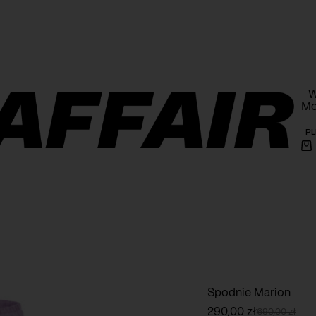
armowa wysyłka powyżej 1000 PLN na terenie Polski
W
Mo
PL
Ko
Spodnie Marion
290,00
zł
690,00
zł