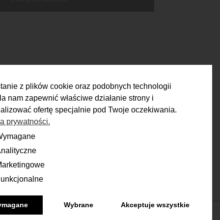
n.: 74 cm
n.: 99 cm
ozciągliwy ściągacz)
m
tanie z plików cookie oraz podobnych technologii
a nam zapewnić właściwe działanie strony i
alizować ofertę specjalnie pod Twoje oczekiwania.
ka prywatności.
ZWROTY
Wymagane
ane
nalityczne
yczne
Masz 14 dni na podjęcie
ecyzji i spokojne rozważenie zakupu.
arketingowe
ingowe
unkcjonalne
onalne
Więcej
ymagane
Wybrane
Akceptuje wszystkie