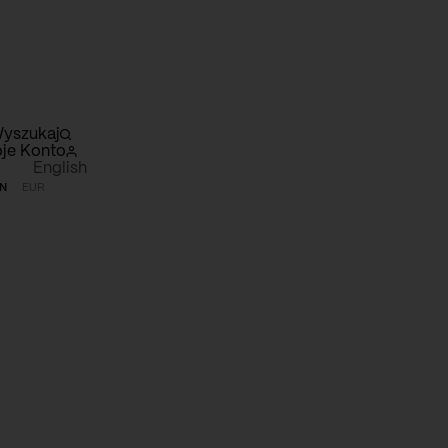
yszukaj
je Konto
English
N
EUR
szyk