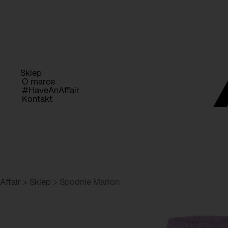
Przejdź
D
do
treści
Sklep
O marce
#HaveAnAffair
Kontakt
Affair
>
Sklep
>
Spodnie Marion