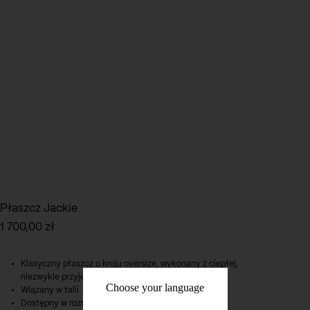
Płaszcz Jackie
1 700,00
zł
Klasyczny płaszcz o kroju oversize, wykonany z ciepłej,
niezwykle przyjemnej w dotyku dzianiny
Choose your language
Wiązany w talii
Dostępny w rozmiarach 36 i 38