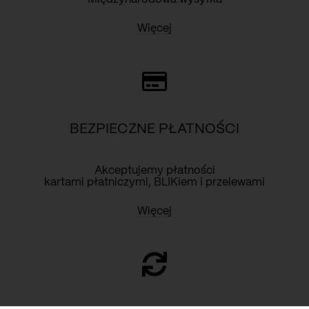
Więcej
BEZPIECZNE PŁATNOŚCI
Akceptujemy płatności
kartami płatniczymi, BLIKiem i przelewami
Więcej