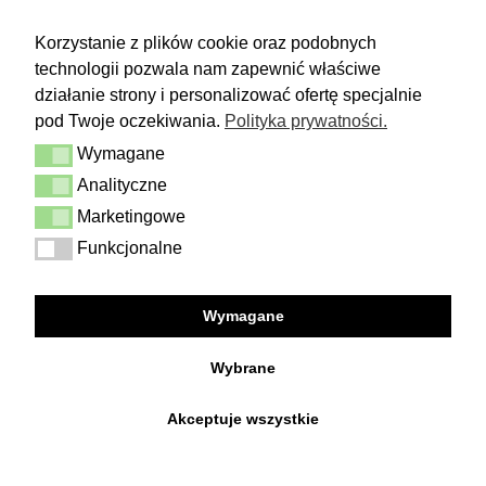
ZWROTY
Korzystanie z plików cookie oraz podobnych
technologii pozwala nam zapewnić właściwe
Masz 14 dni na podjęcie
decyzji i spokojne rozważenie zakupu.
działanie strony i personalizować ofertę specjalnie
pod Twoje oczekiwania.
Polityka prywatności.
Więcej
Wymagane
Dostawa i zwrot
Wymagane
Kontakt
Analityczne
Analityczne
Regulamin
Polityka prywatności
Marketingowe
Marketingowe
Funkcjonalne
Funkcjonalne
FOLLOW US
Wymagane
Facebook
Instagram
Wybrane
Akceptuje wszystkie
Copyright © 2026