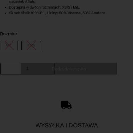
sukienek Affair.
Dostępna w dwóch rozmiarach: XS/S i M/L.
Skład: Shell: 100%PL , Lining: 50% Viscose, 50% Acetate
Rozmiar
M/L
XS/S
ilość
Dodaj do koszyka
Marynarka
Gina
candy
pink
WYSYŁKA I DOSTAWA