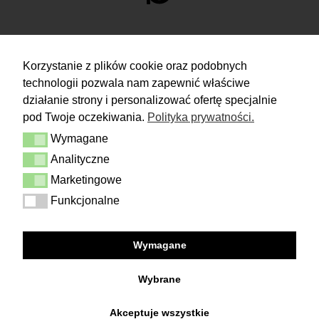
ZWROTY
Korzystanie z plików cookie oraz podobnych
technologii pozwala nam zapewnić właściwe
Masz 14 dni na podjęcie
decyzji i spokojne rozważenie zakupu.
działanie strony i personalizować ofertę specjalnie
pod Twoje oczekiwania.
Polityka prywatności.
Więcej
Wymagane
Dostawa i zwrot
Wymagane
Kontakt
Analityczne
Analityczne
Regulamin
Polityka prywatności
Marketingowe
Marketingowe
Funkcjonalne
Funkcjonalne
FOLLOW US
Wymagane
Facebook
Instagram
Wybrane
Akceptuje wszystkie