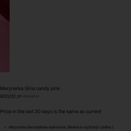
Marynarka Gina candy pink
900,00
zł
1 290,00
zł
Pierwotna
Aktualna
cena
cena
wynosiła:
wynosi:
Price in the last 30 days is the same as current
1
900,00 zł.
290,00 zł.
Marynarka dwurzędowa wykonana. Idealna w stylizacji z jedną z