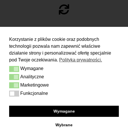
ZWROTY
Korzystanie z plików cookie oraz podobnych
technologii pozwala nam zapewnić właściwe
Masz 14 dni na podjęcie
decyzji i spokojne rozważenie zakupu.
działanie strony i personalizować ofertę specjalnie
pod Twoje oczekiwania.
Polityka prywatności.
Więcej
Wymagane
Dostawa i zwrot
Wymagane
Kontakt
Analityczne
Analityczne
Regulamin
Polityka prywatności
Marketingowe
Marketingowe
Funkcjonalne
Funkcjonalne
FOLLOW US
Wymagane
Facebook
Instagram
Wybrane