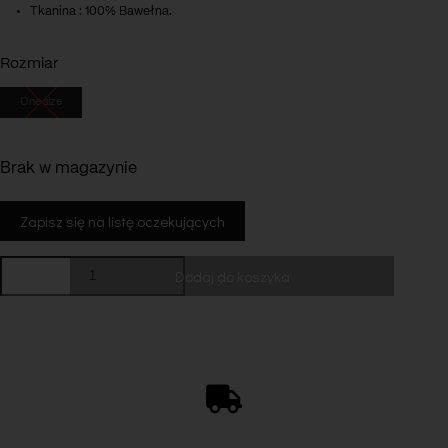
Tkanina : 100% Bawełna.
Rozmiar
One size
Brak w magazynie
ilość
Dodaj do koszyka
Kurtka
Ira