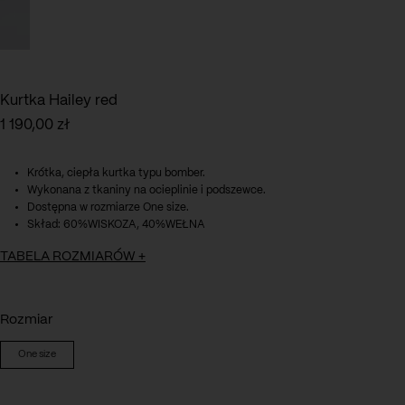
Kurtka Hailey red
1 190,00
zł
Krótka, ciepła kurtka typu bomber.
Wykonana z tkaniny na ocieplinie i podszewce.
Dostępna w rozmiarze One size.
Skład: 60%WISKOZA, 40%WEŁNA
TABELA ROZMIARÓW
+
Rozmiar
One size