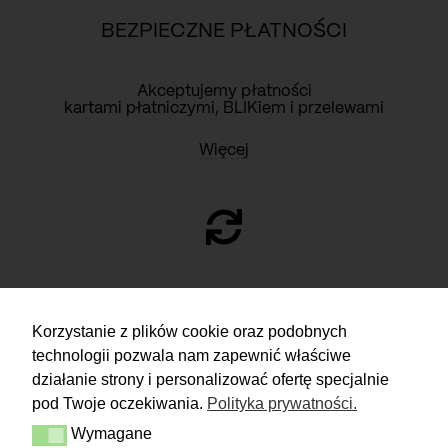
BEZPIECZNE PŁATNOŚCI
Akceptujemy płatności
kartami płatniczymi, BLIKiem i przelewami
Więcej
ZWROTY
Korzystanie z plików cookie oraz podobnych
technologii pozwala nam zapewnić właściwe
Masz 14 dni na podjęcie
decyzji i spokojne rozważenie zakupu.
działanie strony i personalizować ofertę specjalnie
pod Twoje oczekiwania.
Polityka prywatności.
Więcej
Wymagane
Dostawa i zwrot
Wymagane