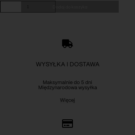
ilość
Dodaj do koszyka
Kurtka
Hailey
red
WYSYŁKA I DOSTAWA
Maksymalnie do 5 dni
Międzynarodowa wysyłka
Więcej