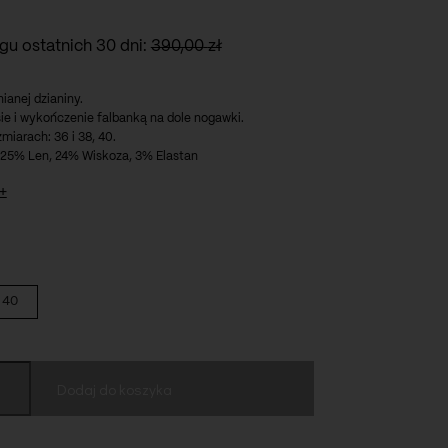
gu ostatnich 30 dni:
390,00
zł
ianej dzianiny.
ie i wykończenie falbanką na dole nogawki.
miarach: 36 i 38, 40.
25% Len, 24% Wiskoza, 3% Elastan
+
40
Dodaj do koszyka