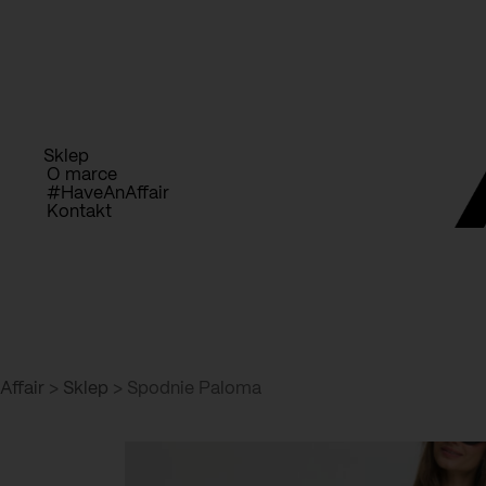
Przejdź
D
do
treści
Sklep
O marce
#HaveAnAffair
Kontakt
Affair
>
Sklep
>
Spodnie Paloma