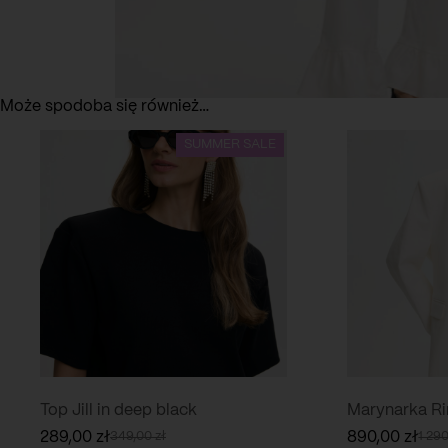
Może spodoba się również…
SUMMER SALE
Top Jill in deep black
Marynarka Ri
289,00
zł
890,00
zł
349,00
zł
1 29
Pierwotna
Aktualna
Pier
Aktu