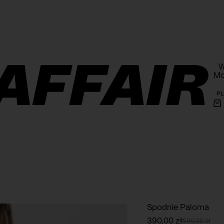
armowa wysyłka powyżej 1000 PLN na terenie Polski
W
Mo
PL
Ko
Spodnie Paloma
390,00
zł
590,00
zł