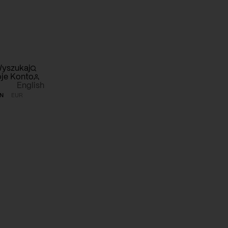
yszukaj
je Konto
English
N
EUR
szyk