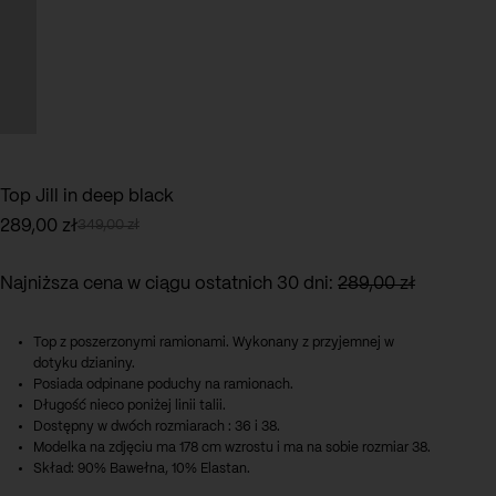
Top Jill in deep black
289,00
zł
349,00
zł
Pierwotna
Aktualna
cena
cena
wynosiła:
wynosi:
Najniższa cena w ciągu ostatnich 30 dni:
289,00
zł
349,00 zł.
289,00 zł.
Top z poszerzonymi ramionami. Wykonany z przyjemnej w
dotyku dzianiny.
Posiada odpinane poduchy na ramionach.
Długość nieco poniżej linii talii.
Dostępny w dwóch rozmiarach : 36 i 38.
Modelka na zdjęciu ma 178 cm wzrostu i ma na sobie rozmiar 38.
Skład: 90% Bawełna, 10% Elastan.