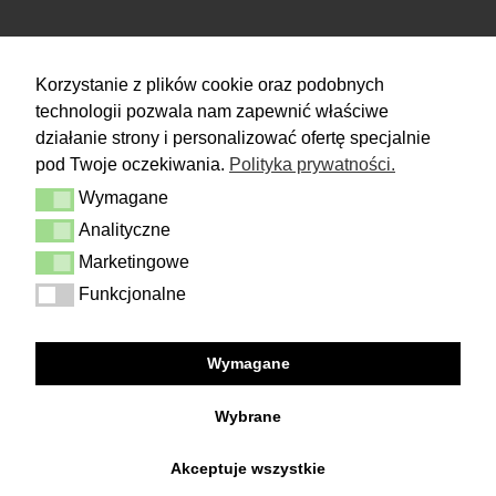
ZWROTY
Korzystanie z plików cookie oraz podobnych
technologii pozwala nam zapewnić właściwe
Masz 14 dni na podjęcie
decyzji i spokojne rozważenie zakupu.
działanie strony i personalizować ofertę specjalnie
pod Twoje oczekiwania.
Polityka prywatności.
Więcej
Wymagane
Dostawa i zwrot
Wymagane
Kontakt
Analityczne
Analityczne
Regulamin
Polityka prywatności
Marketingowe
Marketingowe
Funkcjonalne
Funkcjonalne
FOLLOW US
Wymagane
Facebook
Instagram
Wybrane
Akceptuje wszystkie