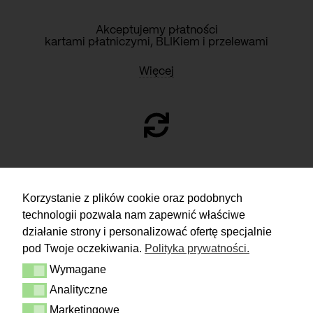
Akceptujemy płatności
kartami płatniczymi, BLIKiem i przelewami
Więcej
ZWROTY
Korzystanie z plików cookie oraz podobnych
technologii pozwala nam zapewnić właściwe
Masz 14 dni na podjęcie
decyzji i spokojne rozważenie zakupu.
działanie strony i personalizować ofertę specjalnie
pod Twoje oczekiwania.
Polityka prywatności.
Więcej
Wymagane
Dostawa i zwrot
Wymagane
Kontakt
Analityczne
Analityczne
Regulamin
Polityka prywatności
Marketingowe
Marketingowe