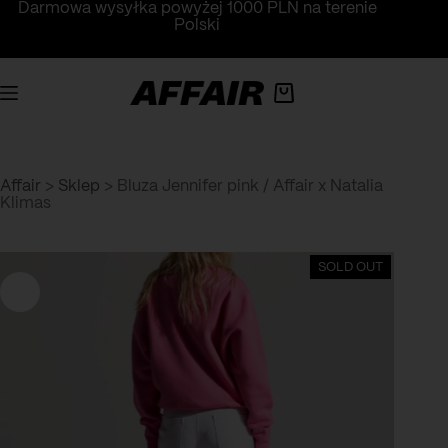
Przejdź
Darmowa wysyłka powyżej 1000 PLN na terenie
do
Polski
treści
Koszyk
Affair
>
Sklep
>
Bluza Jennifer pink / Affair x Natalia
Klimas
SOLD OUT