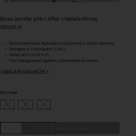
Bluza Jennifer pink / Affair x Natalia Klimas
389,00
zł
Bluza bawełniana. Wykonana z przyjemnej w dotyku dzianiny.
Dostępna w 3 rozmiarach: S, M i L.
Skład: 90% CO 10 % PL.
Prać i pielęgnować zgodnie z zaleceniami na metce.
TABELA ROZMIARÓW
+
Rozmiar
S
M
L
ilość
Dodaj do koszyka
Bluza
Jennifer
Obwód w biuście: 120 cm