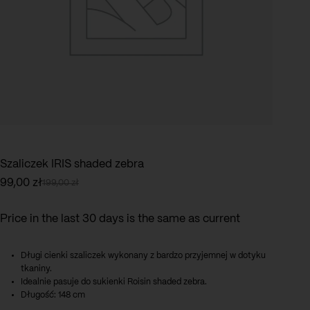
Szaliczek IRIS shaded zebra
99,00
zł
199,00
zł
Pierwotna
Aktualna
cena
cena
wynosiła:
wynosi:
Price in the last 30 days is the same as current
199,00 zł.
99,00 zł.
Długi cienki szaliczek wykonany z bardzo przyjemnej w dotyku
tkaniny.
Idealnie pasuje do sukienki Roisin shaded zebra.
Długość: 148 cm