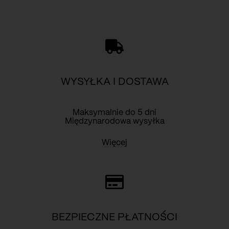
in
Długość rękawa : 32 cm
roses
Obwód biustu : 104 cm
print
Obwód talii : 72 cm
Obwód bioder : 104 cm
WYSYŁKA I DOSTAWA
Maksymalnie do 5 dni
Międzynarodowa wysyłka
Więcej
BEZPIECZNE PŁATNOŚCI