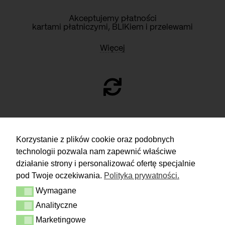
Akceptujemy płatności
kartami płatniczymi, BLIKiem i przelewami
Więcej
ZWROTY
Korzystanie z plików cookie oraz podobnych
technologii pozwala nam zapewnić właściwe
Masz 14 dni na podjęcie
decyzji i spokojne rozważenie zakupu.
działanie strony i personalizować ofertę specjalnie
pod Twoje oczekiwania.
Polityka prywatności.
Więcej
Wymagane
Dostawa i zwrot
Wymagane
Kontakt
Analityczne
Analityczne
Regulamin
Polityka prywatności
Marketingowe
Marketingowe