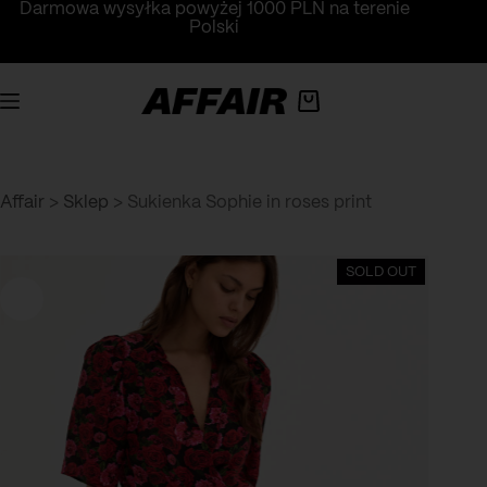
Przejdź
Darmowa wysyłka powyżej 1000 PLN na terenie
do
Polski
treści
Koszyk
Affair
>
Sklep
>
Sukienka Sophie in roses print
SOLD OUT