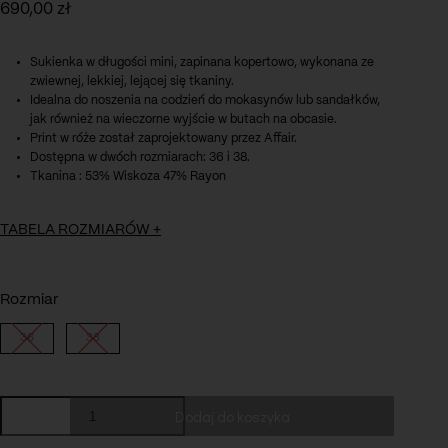
690,00
zł
Sukienka w długości mini, zapinana kopertowo, wykonana ze
zwiewnej, lekkiej, lejącej się tkaniny.
Idealna do noszenia na codzień do mokasynów lub sandałków,
jak również na wieczorne wyjście w butach na obcasie.
Print w róże został zaprojektowany przez Affair.
Dostępna w dwóch rozmiarach: 36 i 38.
Tkanina : 53% Wiskoza 47% Rayon
TABELA ROZMIARÓW
+
Rozmiar
Długość całkowita : 87 cm
Długość rękawa : 32 cm
36
38
Obwód biustu : 100 cm
Obwód talii : 68 cm
Obwód bioder : 100 cm
ilość
Dodaj do koszyka
Sukienka
Sophie
Długość całkowita : 87 cm