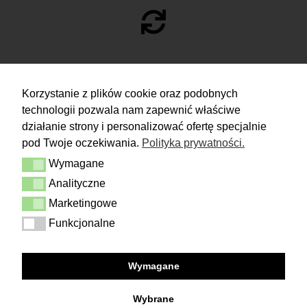
ZWROTY
Korzystanie z plików cookie oraz podobnych
technologii pozwala nam zapewnić właściwe
Masz 14 dni na podjęcie
decyzji i spokojne rozważenie zakupu.
działanie strony i personalizować ofertę specjalnie
pod Twoje oczekiwania.
Polityka prywatności.
Więcej
Wymagane
Dostawa i zwrot
Wymagane
Kontakt
Analityczne
Analityczne
Regulamin
Polityka prywatności
Marketingowe
Marketingowe
Funkcjonalne
Funkcjonalne
FOLLOW US
Wymagane
Facebook
Instagram
Wybrane