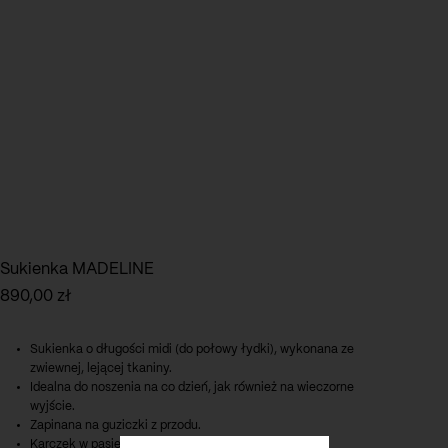
Sukienka MADELINE
890,00
zł
Sukienka o długości midi (do połowy łydki), wykonana ze
zwiewnej, lejącej tkaniny.
Idealna do noszenia na co dzień, jak również na wieczorne
wyjście.
Zapinana na guziczki z przodu.
Karczek w pasie podkreśla talię.