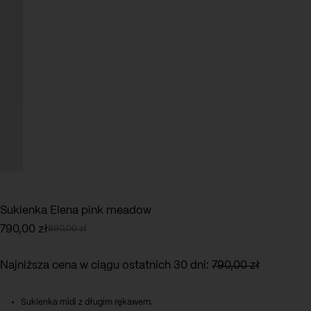
Sukienka Elena pink meadow
790,00
zł
890,00
zł
Pierwotna
Aktualna
cena
cena
wynosiła:
wynosi:
Najniższa cena w ciągu ostatnich 30 dni:
790,00
zł
890,00 zł.
790,00 zł.
Sukienka midi z długim rękawem.