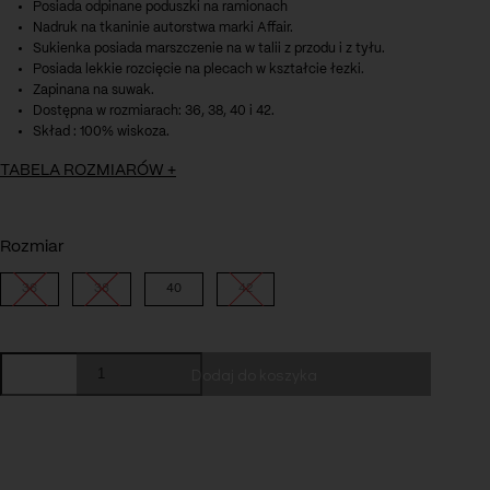
Posiada odpinane poduszki na ramionach
Nadruk na tkaninie autorstwa marki Affair.
Sukienka posiada marszczenie na w talii z przodu i z tyłu.
Posiada lekkie rozcięcie na plecach w kształcie łezki.
Zapinana na suwak.
Dostępna w rozmiarach: 36, 38, 40 i 42.
Skład : 100% wiskoza.
TABELA ROZMIARÓW
+
Rozmiar
36
38
40
42
ilość
Dodaj do koszyka
Sukienka
Elena
pink
meadow