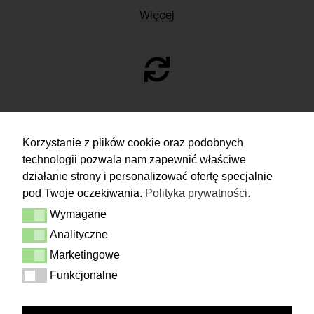
Więcej
ZWROTY
Korzystanie z plików cookie oraz podobnych
technologii pozwala nam zapewnić właściwe
Masz 14 dni na podjęcie
decyzji i spokojne rozważenie zakupu.
działanie strony i personalizować ofertę specjalnie
pod Twoje oczekiwania.
Polityka prywatności.
Więcej
Wymagane
Dostawa i zwrot
Wymagane
Kontakt
Analityczne
Analityczne
Regulamin
Polityka prywatności
Marketingowe
Marketingowe
Funkcjonalne
Funkcjonalne
FOLLOW US