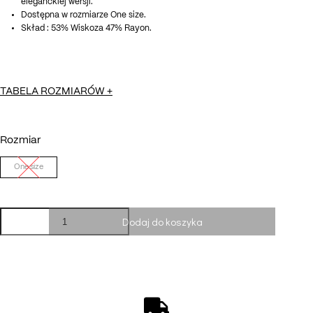
eleganckiej wersji.
Dostępna w rozmiarze One size.
Skład : 53% Wiskoza 47% Rayon.
TABELA ROZMIARÓW
+
Rozmiar
One size
ilość
Dodaj do koszyka
Sukienka
CHARLOTTE
fall
flowers