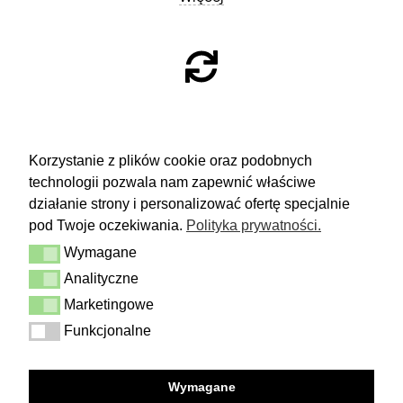
ZWROTY
Korzystanie z plików cookie oraz podobnych
technologii pozwala nam zapewnić właściwe
Masz 14 dni na podjęcie
decyzji i spokojne rozważenie zakupu.
działanie strony i personalizować ofertę specjalnie
pod Twoje oczekiwania.
Polityka prywatności.
Więcej
Wymagane
Dostawa i zwrot
Wymagane
Kontakt
Analityczne
Analityczne
Regulamin
Polityka prywatności
Marketingowe
Marketingowe
Funkcjonalne
Funkcjonalne
FOLLOW US
Wymagane