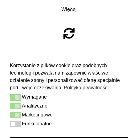
Więcej
ZWROTY
Korzystanie z plików cookie oraz podobnych
technologii pozwala nam zapewnić właściwe
Masz 14 dni na podjęcie
decyzji i spokojne rozważenie zakupu.
działanie strony i personalizować ofertę specjalnie
pod Twoje oczekiwania.
Polityka prywatności.
Więcej
Wymagane
Dostawa i zwrot
Wymagane
Kontakt
Analityczne
Analityczne
Regulamin
Polityka prywatności
Marketingowe
Marketingowe
Funkcjonalne
Funkcjonalne
FOLLOW US