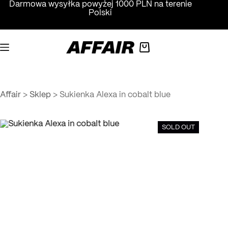
Przejdź
Darmowa wysyłka powyżej 1000 PLN na terenie
do
Polski
treści
Koszyk
Affair
>
Sklep
>
Sukienka Alexa in cobalt blue
SOLD OUT