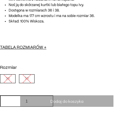
Noś ją do skórzanej kurtki lub białego topu Ivy.
Dostępna w rozmiarach 36 i 38.
Modelka ma 177 cm wzrostu i ma na sobie rozmiar 36.
Skład: 100% Wiskoza.
TABELA ROZMIARÓW
+
Rozmiar
36
38
ilość
Dodaj do koszyka
Sukienka
Alexa
in
cobalt
blue