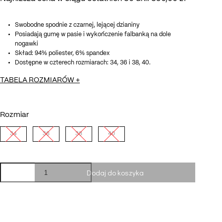
490,00 zł.
390,00 zł.
Swobodne spodnie z czarnej, lejącej dzianiny
Posiadają gumę w pasie i wykończenie falbanką na dole
nogawki
Skład: 94% poliester, 6% spandex
Dostępne w czterech rozmiarach: 34, 36 i 38, 40.
TABELA ROZMIARÓW
+
Rozmiar
34
36
38
40
ilość
Dodaj do koszyka
Spodnie
z
falbaną
black