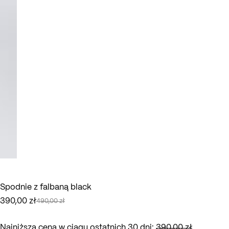
Spodnie z falbaną black
390,00
zł
490,00
zł
Pierwotna
Aktualna
cena
cena
wynosiła:
wynosi:
Najniższa cena w ciągu ostatnich 30 dni:
390,00
zł