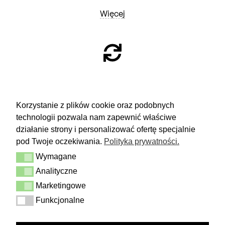
Więcej
ZWROTY
Korzystanie z plików cookie oraz podobnych
technologii pozwala nam zapewnić właściwe
Masz 14 dni na podjęcie
decyzji i spokojne rozważenie zakupu.
działanie strony i personalizować ofertę specjalnie
pod Twoje oczekiwania.
Polityka prywatności.
Więcej
Wymagane
Dostawa i zwrot
Wymagane
Kontakt
Analityczne
Analityczne
Regulamin
Polityka prywatności
Marketingowe
Marketingowe
Funkcjonalne
Funkcjonalne
FOLLOW US