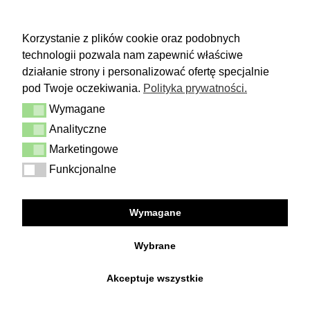
ZWROTY
Korzystanie z plików cookie oraz podobnych
technologii pozwala nam zapewnić właściwe
Masz 14 dni na podjęcie
decyzji i spokojne rozważenie zakupu.
działanie strony i personalizować ofertę specjalnie
pod Twoje oczekiwania.
Polityka prywatności.
Więcej
Wymagane
Dostawa i zwrot
Wymagane
Kontakt
Analityczne
Analityczne
Regulamin
Polityka prywatności
Marketingowe
Marketingowe
Funkcjonalne
Funkcjonalne
FOLLOW US
Wymagane
Facebook
Instagram
Wybrane
Akceptuje wszystkie