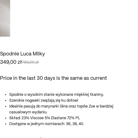
Spodnie Luca Milky
349,00
zł
790,00
zł
Pierwotna
Aktualna
cena
cena
wynosiła:
wynosi:
Price in the last 30 days is the same as current
790,00 zł.
349,00 zł.
Spodnie o wysokim stanie wykonane miękkiej tkaniny.
Szerokie nogawki zwężają się ku dołowi
Idealnie pasują do marynarki Gina oraz topów Zoe w bardziej
casualowym wydaniu.
Skład: 23% Viscose 5% Elastane 72% PL
Dostępne w jednym rozmiarach: 36, 38, 40.