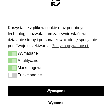
ZWROTY
Korzystanie z plików cookie oraz podobnych
technologii pozwala nam zapewnić właściwe
Masz 14 dni na podjęcie
decyzji i spokojne rozważenie zakupu.
działanie strony i personalizować ofertę specjalnie
pod Twoje oczekiwania.
Polityka prywatności.
Więcej
Wymagane
Dostawa i zwrot
Wymagane
Kontakt
Analityczne
Analityczne
Regulamin
Polityka prywatności
Marketingowe
Marketingowe
Funkcjonalne
Funkcjonalne
FOLLOW US
Wymagane
Facebook
Instagram
Wybrane