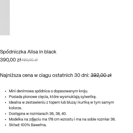
Spódniczka Alisa in black
390,00
zł
490,00
zł
Pierwotna
Aktualna
cena
cena
wynosiła:
wynosi:
Najniższa cena w ciągu ostatnich 30 dni:
392,00
zł
490,00 zł.
390,00 zł.
Mini denimowa spódnica o dopasowanym kroju.
Posiada pionowe cięcia, które wysmuklają sylwetkę.
Idealna w zestawieniu z topem lub bluzą i kurtką w tym samym
kolorze.
Dostępna w rozmiarach 36, 38, 40.
Modelka na zdjęciu ma 178 cm wzrostu i ma na sobie rozmiar 36.
Skład: 100% Bawełna.