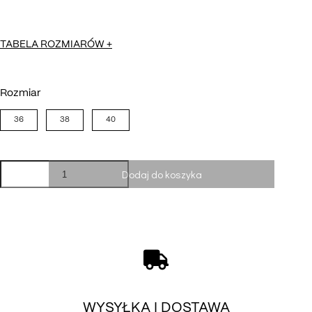
TABELA ROZMIARÓW
+
Rozmiar
36
38
40
ilość
Dodaj do koszyka
Spódniczka
Alisa
in
black
WYSYŁKA I DOSTAWA