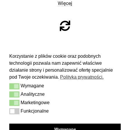
Więcej
ZWROTY
Korzystanie z plików cookie oraz podobnych
technologii pozwala nam zapewnić właściwe
Masz 14 dni na podjęcie
decyzji i spokojne rozważenie zakupu.
działanie strony i personalizować ofertę specjalnie
pod Twoje oczekiwania.
Polityka prywatności.
Więcej
Wymagane
Dostawa i zwrot
Wymagane
Kontakt
Analityczne
Analityczne
Regulamin
Polityka prywatności
Marketingowe
Marketingowe
Funkcjonalne
Funkcjonalne
FOLLOW US
Wymagane