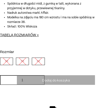
Spódnica w długości midi, z gumką w talii, wykonana z
przyjemnej w dotyku, przewiewnej tkaniny.
Nadruk autorstwa marki Affair.
Modelka na zdjęciu ma 180 cm wzrostu i ma na sobie spódnicę w
rozmiarze 36.
Skład : 100% Wiskoza
TABELA ROZMIARÓW
+
Rozmiar
36
38
40
ilość
Dodaj do koszyka
Spódnica
Isabelle
/
Affair
x
Natalia
Klimas