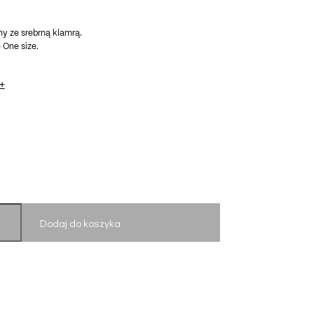
y ze srebrną klamrą.
 One size.
+
Dodaj do koszyka