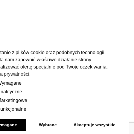
tanie z plików cookie oraz podobnych technologii
a nam zapewnić właściwe działanie strony i
alizować ofertę specjalnie pod Twoje oczekiwania.
ka prywatności.
ZWROTY
Wymagane
ane
nalityczne
yczne
Masz 14 dni na podjęcie
ecyzji i spokojne rozważenie zakupu.
arketingowe
ingowe
unkcjonalne
onalne
Więcej
ymagane
Wybrane
Akceptuje wszystkie