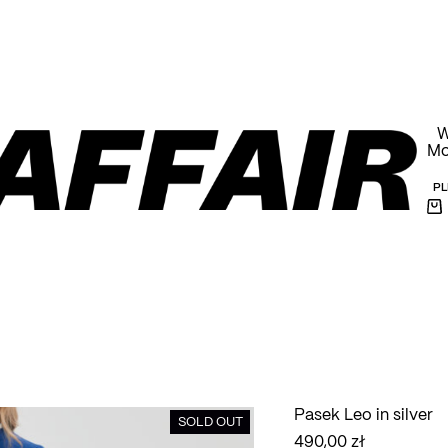
armowa wysyłka powyżej 1000 PLN na terenie Polski
W
Mo
PL
Ko
Pasek Leo in silver
SOLD OUT
490,00
zł