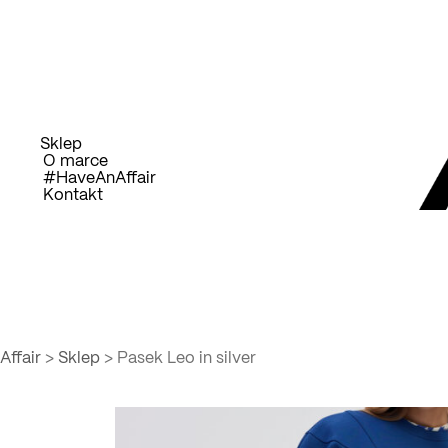
Przejdź
D
do
treści
Sklep
O marce
#HaveAnAffair
Kontakt
Affair
>
Sklep
>
Pasek Leo in silver