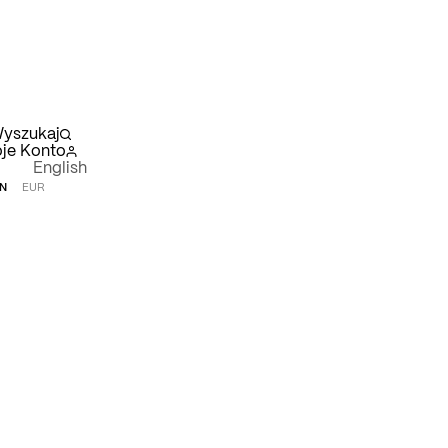
yszukaj
je Konto
English
N
EUR
szyk