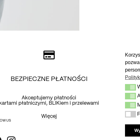
Korzys
pozwal
person
Polity
BEZPIECZNE PŁATNOŚCI
Wymag
A
Analit
Akceptujemy płatności
kartami płatniczymi, BLIKiem i przelewami
d
M
Market
F
Funkcj
Więcej
OW US
W