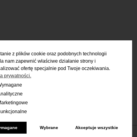
tanie z plików cookie oraz podobnych technologii
a nam zapewnić właściwe działanie strony i
alizować ofertę specjalnie pod Twoje oczekiwania.
ka prywatności.
ZWROTY
Wymagane
ane
nalityczne
yczne
Masz 14 dni na podjęcie
ecyzji i spokojne rozważenie zakupu.
arketingowe
ingowe
unkcjonalne
onalne
Więcej
ymagane
Wybrane
Akceptuje wszystkie