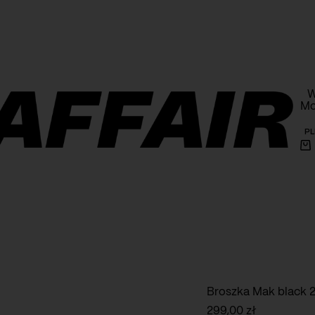
armowa wysyłka powyżej 1000 PLN na terenie Polski
W
Mo
PL
Ko
Broszka Mak black 2 
299,00
zł