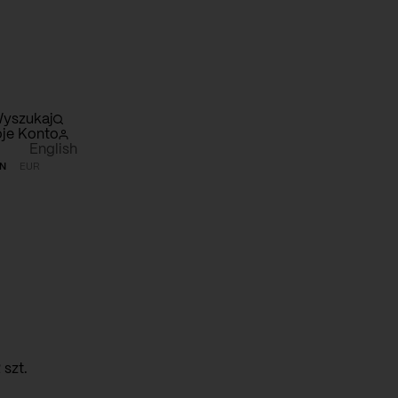
yszukaj
je Konto
English
N
EUR
szyk
szt.