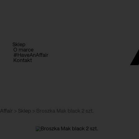
Przejdź
D
do
treści
Sklep
O marce
#HaveAnAffair
Kontakt
Affair
>
Sklep
>
Broszka Mak black 2 szt.