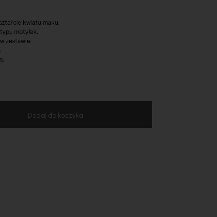
ształcie kwiatu maku.
 typu motylek.
 w zestawie.
.
a.
Dodaj do koszyka